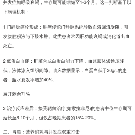
并发症如呼吸衰竭，生存期可能缩短至1-3个月。这一判断基于以
下病理机制：
1.门静脉癌栓形成：肿瘤侵犯门静脉系统导致血液回流受阻，引
发腹腔积液与下肢水肿。此类患者常因肝功能衰竭或消化道出血
死亡。
2.低蛋白血症：肝脏合成白蛋白能力下降，血浆胶体渗透压降
低，液体渗入组织间隙。临床数据显示，白蛋白低于30g/L的患
者，腹水复发率增加40%。
展开剩余71%
3.治疗反应差异：接受靶向治疗(如索拉非尼)的患者中位生存期可
延长至8-10个月，但仅占晚期患者的15%-20%。
二、胃癌：营养消耗与并发症双重打击