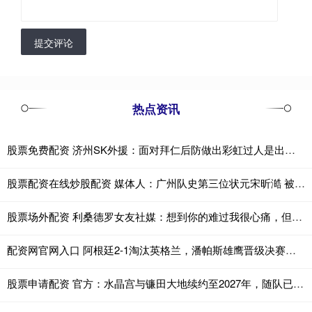
提交评论
热点资讯
股票免费配资 济州SK外援：面对拜仁后防做出彩虹过人是出于本能 当时特别兴奋
股票配资在线炒股配资 媒体人：广州队史第三位状元宋昕澔 被寄望成为下一个陈盈骏
股票场外配资 利桑德罗女友社媒：想到你的难过我很心痛，但你已让我们倍感自豪
配资网官网入口 阿根廷2-1淘汰英格兰，潘帕斯雄鹰晋级决赛！恩佐86分钟扳平，劳塔罗补时绝杀，三狮军团遗憾止步
股票申请配资 官方：水晶宫与镰田大地续约至2027年，随队已夺三冠