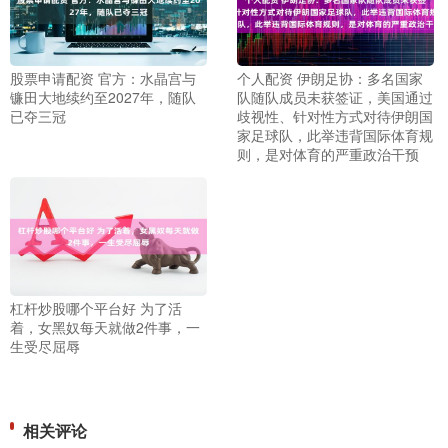
股票申请配资 官方：水晶宫与
个人配资 伊朗足协：多名国家
镰田大地续约至2027年，随队
队随队成员未获签证，美国通过
已夺三冠
歧视性、针对性方式对待伊朗国
家足球队，此举违背国际体育规
则，是对体育的严重政治干预
杠杆炒股哪个平台好 为了活
着，女黑奴每天就做2件事，一
生受尽屈辱
相关评论