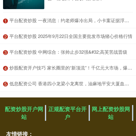
​平台配资炒股 一夜消息：约老师爆冷出局，小卡案证据浮现，库明加签约倒计时
1
​平台配资炒股 2025年9月22日全国主要批发市场猪心价格行情
2
​平台配资炒股 中网综合：张帅止步32强&#32;高芙苦战晋级
3
​炒股配资开户技巧 家长圈里的“新顶流”！千亿元大市场，爆发！
4
​低息配资公司 香港四小龙梁小龙离世，油麻地平安大厦血战往事，为何他临终只说去拍电影？
5
配资炒股开户网
正规配资平台开
网上配资炒股网
站
户
站
友情链接：