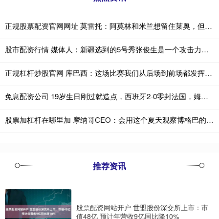
正规股票配资官网网址 莫雷托：阿莫林和米兰想留住莱奥，但球员转会离队的大门并未关闭
股市配资行情 媒体人：新疆选到的5号秀张俊生是一个攻击力很强的小后卫 非常快
正规杠杆炒股官网 库巴西：这场比赛我们从后场到前场都发挥出色，完全压制了对手
免息配资公司 19岁生日刚过就造点，西班牙2-0零封法国，姆巴佩6次栽给这小孩？
股票加杠杆在哪里加 摩纳哥CEO：会用这个夏天观察博格巴的水平，他确实有可能离开
推荐资讯
股票配资网站开户 世盟股份深交所上市：市
值48亿 预计年营收9亿同比降10%