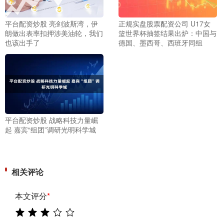
平台配资炒股 亮剑波斯湾，伊
正规实盘股票配资公司 U17女
朗做出表率扣押涉美油轮，我们
篮世界杯抽签结果出炉：中国与
也该出手了
德国、墨西哥、西班牙同组
平台配资炒股 战略科技力量崛
起 嘉宾“组团”调研光明科学城
相关评论
本文评分
*