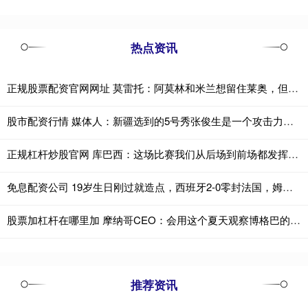
热点资讯
正规股票配资官网网址 莫雷托：阿莫林和米兰想留住莱奥，但球员转会离队的大门并未关闭
股市配资行情 媒体人：新疆选到的5号秀张俊生是一个攻击力很强的小后卫 非常快
正规杠杆炒股官网 库巴西：这场比赛我们从后场到前场都发挥出色，完全压制了对手
免息配资公司 19岁生日刚过就造点，西班牙2-0零封法国，姆巴佩6次栽给这小孩？
股票加杠杆在哪里加 摩纳哥CEO：会用这个夏天观察博格巴的水平，他确实有可能离开
推荐资讯