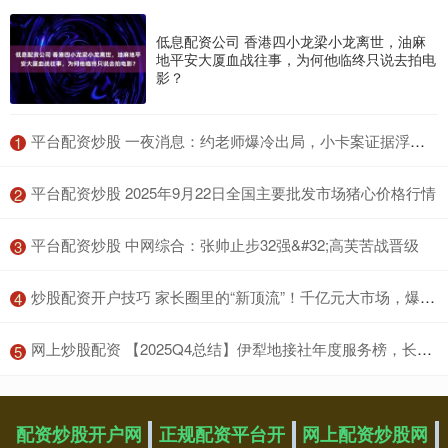
低息配资公司 香港四小龙梁小龙离世，油麻
地平安大厦血战往事，为何他临终只说去拍电
影？
​平台配资炒股 一夜消息：约老师爆冷出局，小卡案证据浮现，库明加签约倒计时
1
​平台配资炒股 2025年9月22日全国主要批发市场猪心价格行情
2
​平台配资炒股 中网综合：张帅止步32强&#32;高芙苦战晋级
3
​炒股配资开户技巧 家长圈里的“新顶流”！千亿元大市场，爆发！
4
​网上炒股配资 【2025Q4总结】伊犁地接社年度服务榜，长者反馈：这家对老年游客很细致
5
配资炒股开户网
正规配资平台开
网上配资炒股网