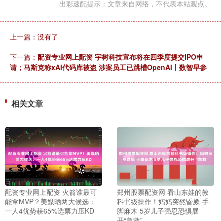
出彩速配提示：文章来自网络，不代表本站观点。
上一篇：没有了
下一篇：
配资专业网上配资 宇树科技宣布将在四季度提交IPO申
请；马斯克称xAI代码库被盗 涉案员工已跳槽OpenAI丨数智早参
相关文章
配资专业网上配资 火箭谁最可
郑州股票配资网 看山东娃的教
能拿MVP？美媒晒两大候选：
科书级操作！妈妈突然昏厥 手
一人4优势获65%选票力压KD
脚麻木 5岁儿子强忍恐惧展
开“急救”