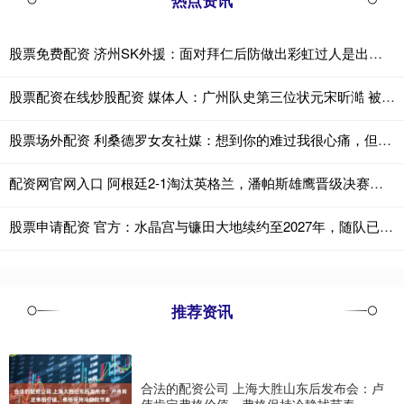
热点资讯
股票免费配资 济州SK外援：面对拜仁后防做出彩虹过人是出于本能 当时特别兴奋
股票配资在线炒股配资 媒体人：广州队史第三位状元宋昕澔 被寄望成为下一个陈盈骏
股票场外配资 利桑德罗女友社媒：想到你的难过我很心痛，但你已让我们倍感自豪
配资网官网入口 阿根廷2-1淘汰英格兰，潘帕斯雄鹰晋级决赛！恩佐86分钟扳平，劳塔罗补时绝杀，三狮军团遗憾止步
股票申请配资 官方：水晶宫与镰田大地续约至2027年，随队已夺三冠
推荐资讯
合法的配资公司 上海大胜山东后发布会：卢
伟肯定弗格价值，弗格保持冷静找节奏