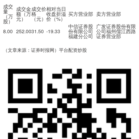
成交
成交金
成交价
相对当日
量
额（万
格
收盘折溢
买方营业部
卖方营业部
（万
元）
（元）
价（%）
股）
中信证券股
广发证券股份有限
8.00
252.00
31.50
-19.33
份有限公司
公司福州儒江西路
福建分公司
证券营业部
（文章来源：证券时报网）平台配资炒股