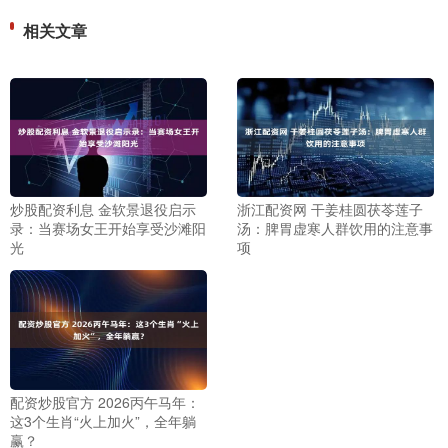
相关文章
炒股配资利息 金软景退役启示
浙江配资网 干姜桂圆茯苓莲子
录：当赛场女王开始享受沙滩阳
汤：脾胃虚寒人群饮用的注意事
光
项
配资炒股官方 2026丙午马年：
这3个生肖“火上加火”，全年躺
赢？