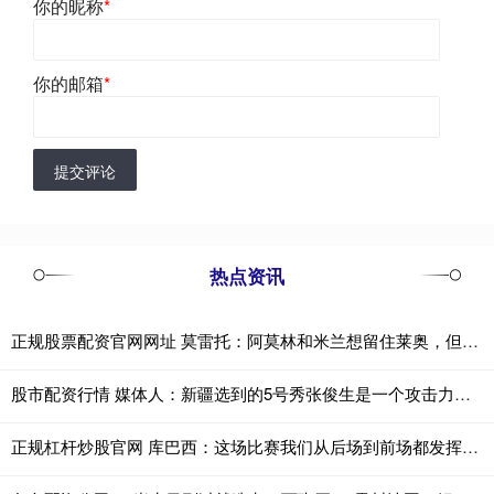
你的昵称
*
你的邮箱
*
提交评论
热点资讯
正规股票配资官网网址 莫雷托：阿莫林和米兰想留住莱奥，但球员转会离队的大门并未关闭
股市配资行情 媒体人：新疆选到的5号秀张俊生是一个攻击力很强的小后卫 非常快
正规杠杆炒股官网 库巴西：这场比赛我们从后场到前场都发挥出色，完全压制了对手