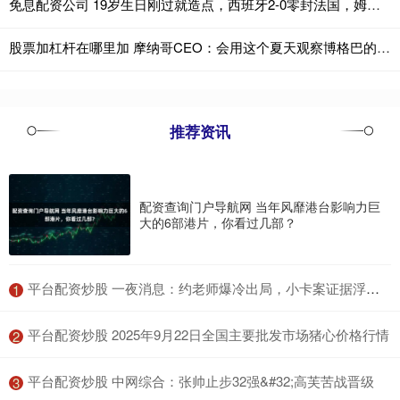
免息配资公司 19岁生日刚过就造点，西班牙2-0零封法国，姆巴佩6次栽给这小孩？
股票加杠杆在哪里加 摩纳哥CEO：会用这个夏天观察博格巴的水平，他确实有可能离开
推荐资讯
配资查询门户导航网 当年风靡港台影响力巨
大的6部港片，你看过几部？
​平台配资炒股 一夜消息：约老师爆冷出局，小卡案证据浮现，库明加签约倒计时
1
​平台配资炒股 2025年9月22日全国主要批发市场猪心价格行情
2
​平台配资炒股 中网综合：张帅止步32强&#32;高芙苦战晋级
3